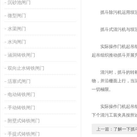
沉砂池闸门
抓斗除污机运用坝顶门
微型闸门
水渠闸门
抓斗式清污机与坝顶门
水沟闸门
实际操作门机起吊组织
涵洞铸铁闸门
起吊组织推动抓斗开展
双向止水铸铁闸门
清污时，抓斗的转耙伸
物，并沿栅面上行，当
活塞式闸门
一切極限。
电动铸铁闸门
实际操作门机起吊组织
手动铸铁闸门
下个清污工装夹具按所述
附壁式铸铁闸门
上一篇：
了解一下抓
手提式铸铁闸门