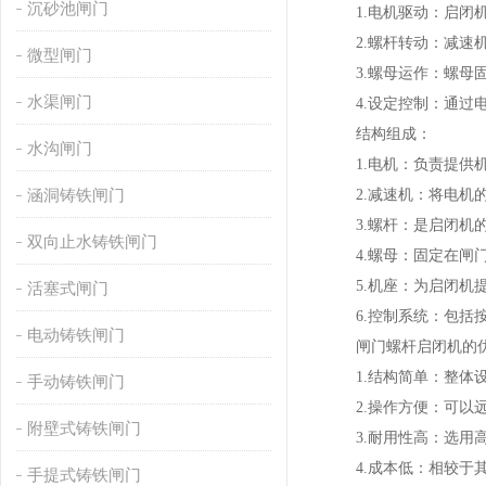
沉砂池闸门
1.电机驱动：启闭机
2.螺杆转动：减速机
微型闸门
3.螺母运作：螺母固
水渠闸门
4.设定控制：通过电
结构组成：
水沟闸门
1.电机：负责提供机
涵洞铸铁闸门
2.减速机：将电机的
3.螺杆：是启闭机的
双向止水铸铁闸门
4.螺母：固定在闸门
5.机座：为启闭机提
活塞式闸门
6.控制系统：包括按
电动铸铁闸门
闸门螺杆启闭机的
1.结构简单：整体设
手动铸铁闸门
2.操作方便：可以远
附壁式铸铁闸门
3.耐用性高：选用高
4.成本低：相较于其
手提式铸铁闸门