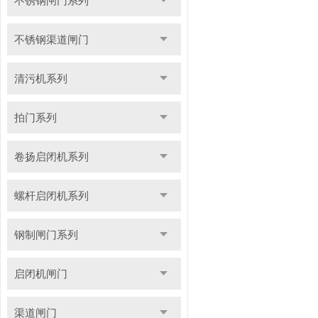
不锈钢闸门系列
不锈钢渠道闸门
清污机系列
拍门系列
卷扬启闭机系列
螺杆启闭机系列
钢制闸门系列
启闭机闸门
渠道闸门