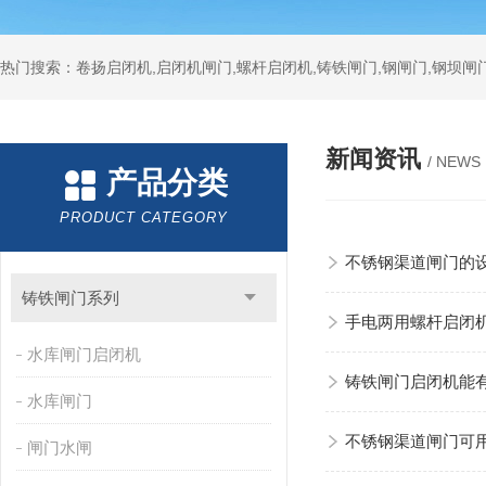
热门搜索：卷扬启闭机,启闭机闸门,螺杆启闭机,铸铁闸门,钢闸门,钢坝闸门
新闻资讯
/ NEWS
产品分类
PRODUCT CATEGORY
不锈钢渠道闸门的
铸铁闸门系列
手电两用螺杆启闭
水库闸门启闭机
铸铁闸门启闭机能
水库闸门
不锈钢渠道闸门可
闸门水闸