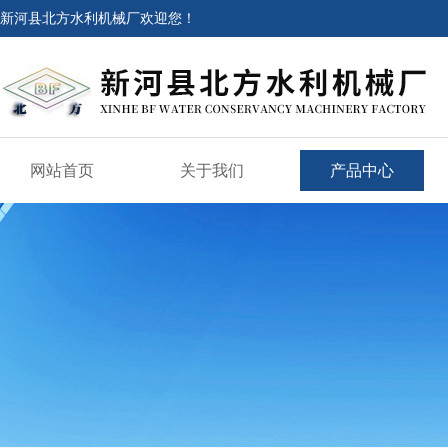
新河县北方水利机械厂欢迎您！
网站首页
关于我们
产品中心