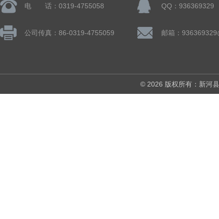
电 话：0319-4755058
QQ：936369329
公司传真：86-0319-4755059
邮箱：936369329
© 2026 版权所有：新