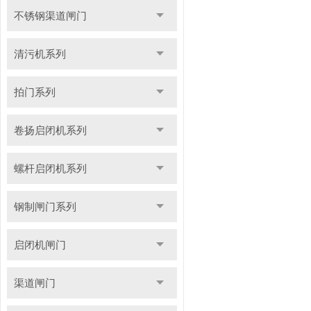
不锈钢渠道闸门
清污机系列
拍门系列
卷扬启闭机系列
螺杆启闭机系列
钢制闸门系列
启闭机闸门
渠道闸门