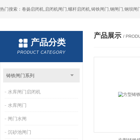
热门搜索：卷扬启闭机,启闭机闸门,螺杆启闭机,铸铁闸门,钢闸门,钢坝闸门
产品展示
/ PROD
产品分类
PRODUCT CATEGORY
铸铁闸门系列
水库闸门启闭机
水库闸门
闸门水闸
沉砂池闸门