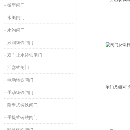
方型铸铁
微型闸门
水渠闸门
水沟闸门
涵洞铸铁闸门
双向止水铸铁闸门
活塞式闸门
电动铸铁闸门
闸门及螺杆
手动铸铁闸门
附壁式铸铁闸门
手提式铸铁闸门
球墨铸铁闸门