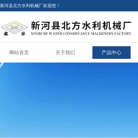
新河县北方水利机械厂欢迎您！
网站首页
关于我们
产品中心