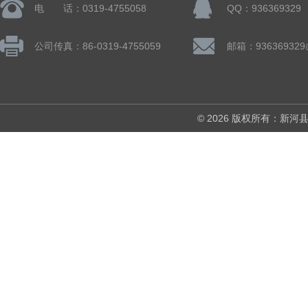
电 话：0319-4755058
QQ：936369329
公司传真：86-0319-4755059
邮箱：936369329
© 2026 版权所有：新